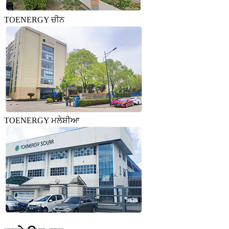
TOENERGY ਚੀਨ
TOENERGY ਮਲੇਸ਼ੀਆ