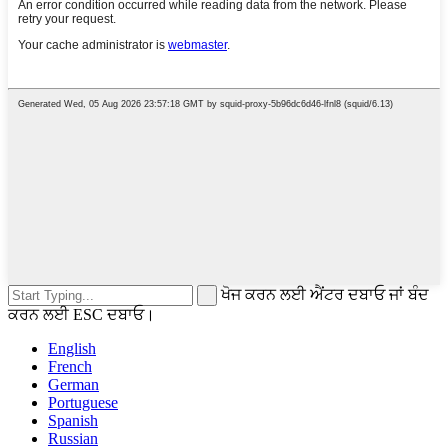
ਖੋਜ ਕਰਨ ਲਈ ਐਂਟਰ ਦਬਾਓ ਜਾਂ ਬੰਦ
ਕਰਨ ਲਈ ESC ਦਬਾਓ।
English
French
German
Portuguese
Spanish
Russian