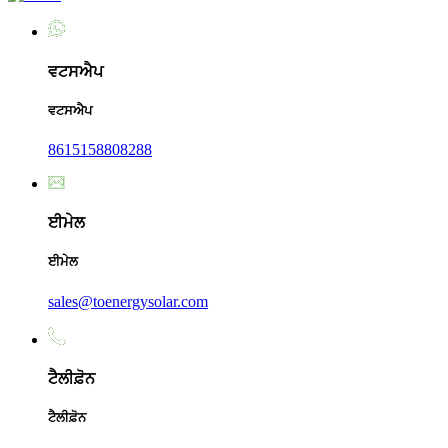
ਵਟਸਐਪ
ਵਟਸਐਪ
8615158808288
ਈਮੇਲ
ਈਮੇਲ
sales@toenergysolar.com
ਟੈਲੀਫ਼ੋਨ
ਟੈਲੀਫ਼ੋਨ