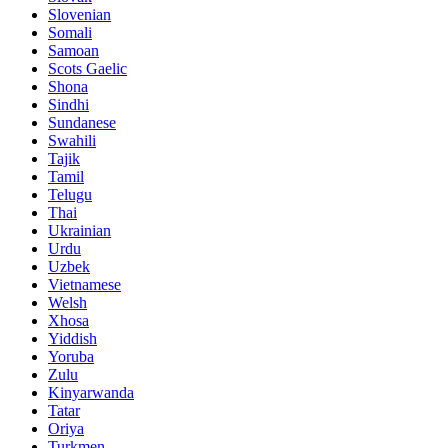
Slovenian
Somali
Samoan
Scots Gaelic
Shona
Sindhi
Sundanese
Swahili
Tajik
Tamil
Telugu
Thai
Ukrainian
Urdu
Uzbek
Vietnamese
Welsh
Xhosa
Yiddish
Yoruba
Zulu
Kinyarwanda
Tatar
Oriya
Turkmen